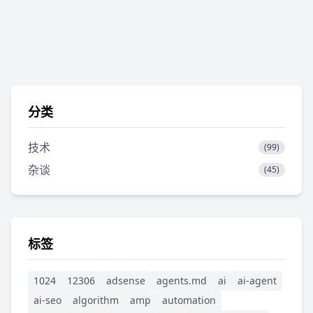
分类
技术
(99)
杂谈
(45)
标签
1024
12306
adsense
agents.md
ai
ai-agent
ai-seo
algorithm
amp
automation