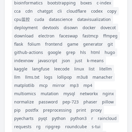
bioinformatics
bootstrapping
boxes
c-index
cca
cdn
chatgpt
cli
cloudflare
codex
copy
cpu监控
cuda
datascience
datavisualization
deployment
devtools
disown
docker
dovecot
download
electron
faceswap
fastmcp
ffmpeg
flask
folium
frontend
game
generator
git
github-actions
google
grep
hls
html
hugo
indexnow
javascript
json
just
k-means
kaggle
langfuse
leecode
linux
list
litellm
llm
llms.txt
logs
lollipop
m3u8
manacher
matplotlib
mcp
mirror
mp3
mp4
multiomics
mutation
mysql
networkx
nginx
normalize
password
pep-723
phaser
pillow
pip
postfix
preprocessing
print
proxy
pyecharts
pyqt
python
python3
r
raincloud
requests
rg
ripgrep
roundcube
s-tui