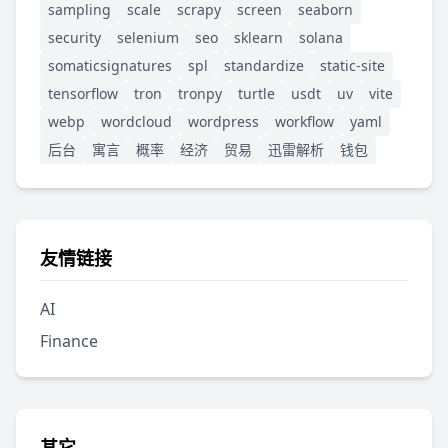
sampling
scale
scrapy
screen
seaborn
security
selenium
seo
sklearn
solana
somaticsignatures
spl
standardize
static-site
tensorflow
tron
tronpy
turtle
usdt
uv
vite
webp
wordcloud
wordpress
workflow
yaml
后台
寓言
概率
经济
贸易
迅雷解析
钱包
友情链接
AI
Finance
其它