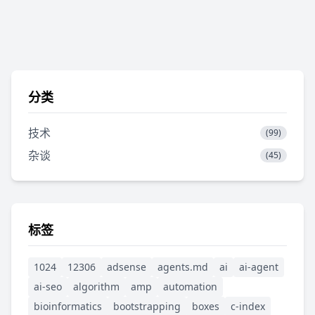
分类
技术
(99)
杂谈
(45)
标签
1024
12306
adsense
agents.md
ai
ai-agent
ai-seo
algorithm
amp
automation
bioinformatics
bootstrapping
boxes
c-index