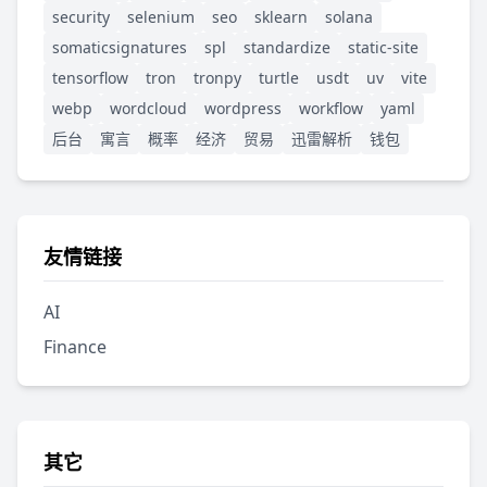
security
selenium
seo
sklearn
solana
somaticsignatures
spl
standardize
static-site
tensorflow
tron
tronpy
turtle
usdt
uv
vite
webp
wordcloud
wordpress
workflow
yaml
后台
寓言
概率
经济
贸易
迅雷解析
钱包
友情链接
AI
Finance
其它