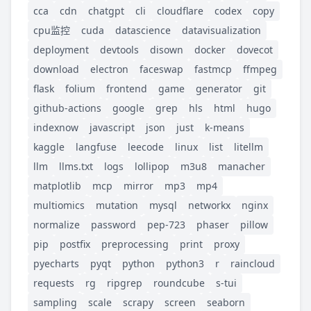
cca
cdn
chatgpt
cli
cloudflare
codex
copy
cpu监控
cuda
datascience
datavisualization
deployment
devtools
disown
docker
dovecot
download
electron
faceswap
fastmcp
ffmpeg
flask
folium
frontend
game
generator
git
github-actions
google
grep
hls
html
hugo
indexnow
javascript
json
just
k-means
kaggle
langfuse
leecode
linux
list
litellm
llm
llms.txt
logs
lollipop
m3u8
manacher
matplotlib
mcp
mirror
mp3
mp4
multiomics
mutation
mysql
networkx
nginx
normalize
password
pep-723
phaser
pillow
pip
postfix
preprocessing
print
proxy
pyecharts
pyqt
python
python3
r
raincloud
requests
rg
ripgrep
roundcube
s-tui
sampling
scale
scrapy
screen
seaborn