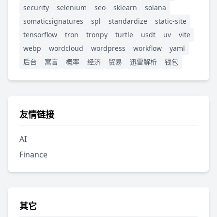
security
selenium
seo
sklearn
solana
somaticsignatures
spl
standardize
static-site
tensorflow
tron
tronpy
turtle
usdt
uv
vite
webp
wordcloud
wordpress
workflow
yaml
后台
寓言
概率
经济
贸易
迅雷解析
钱包
友情链接
AI
Finance
其它