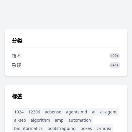
分类
技术
(99)
杂谈
(45)
标签
1024
12306
adsense
agents.md
ai
ai-agent
ai-seo
algorithm
amp
automation
bioinformatics
bootstrapping
boxes
c-index