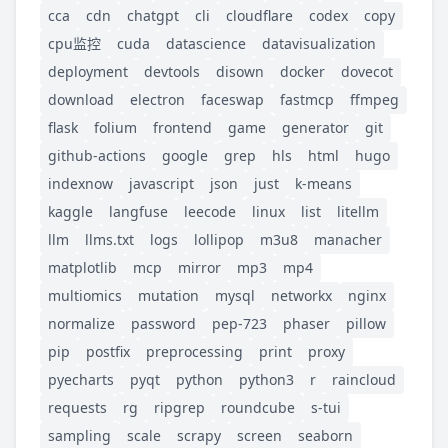
cca
cdn
chatgpt
cli
cloudflare
codex
copy
cpu监控
cuda
datascience
datavisualization
deployment
devtools
disown
docker
dovecot
download
electron
faceswap
fastmcp
ffmpeg
flask
folium
frontend
game
generator
git
github-actions
google
grep
hls
html
hugo
indexnow
javascript
json
just
k-means
kaggle
langfuse
leecode
linux
list
litellm
llm
llms.txt
logs
lollipop
m3u8
manacher
matplotlib
mcp
mirror
mp3
mp4
multiomics
mutation
mysql
networkx
nginx
normalize
password
pep-723
phaser
pillow
pip
postfix
preprocessing
print
proxy
pyecharts
pyqt
python
python3
r
raincloud
requests
rg
ripgrep
roundcube
s-tui
sampling
scale
scrapy
screen
seaborn