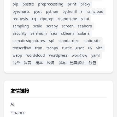
pip
postfix
preprocessing
print
proxy
pyecharts
pyqt
python
python3
r
raincloud
requests
rg
ripgrep
roundcube
s-tui
sampling
scale
scrapy
screen
seaborn
security
selenium
seo
sklearn
solana
somaticsignatures
spl
standardize
static-site
tensorflow
tron
tronpy
turtle
usdt
uv
vite
webp
wordcloud
wordpress
workflow
yaml
后台
寓言
概率
经济
贸易
迅雷解析
钱包
友情链接
AI
Finance