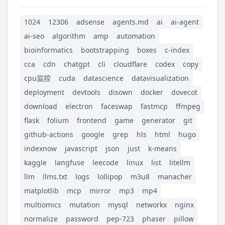
1024
12306
adsense
agents.md
ai
ai-agent
ai-seo
algorithm
amp
automation
bioinformatics
bootstrapping
boxes
c-index
cca
cdn
chatgpt
cli
cloudflare
codex
copy
cpu监控
cuda
datascience
datavisualization
deployment
devtools
disown
docker
dovecot
download
electron
faceswap
fastmcp
ffmpeg
flask
folium
frontend
game
generator
git
github-actions
google
grep
hls
html
hugo
indexnow
javascript
json
just
k-means
kaggle
langfuse
leecode
linux
list
litellm
llm
llms.txt
logs
lollipop
m3u8
manacher
matplotlib
mcp
mirror
mp3
mp4
multiomics
mutation
mysql
networkx
nginx
normalize
password
pep-723
phaser
pillow