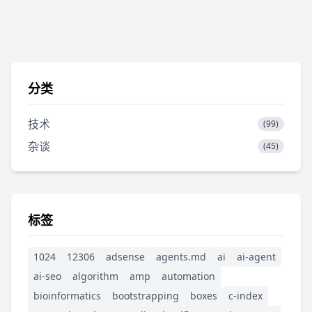
分类
技术
(99)
杂谈
(45)
标签
1024
12306
adsense
agents.md
ai
ai-agent
ai-seo
algorithm
amp
automation
bioinformatics
bootstrapping
boxes
c-index