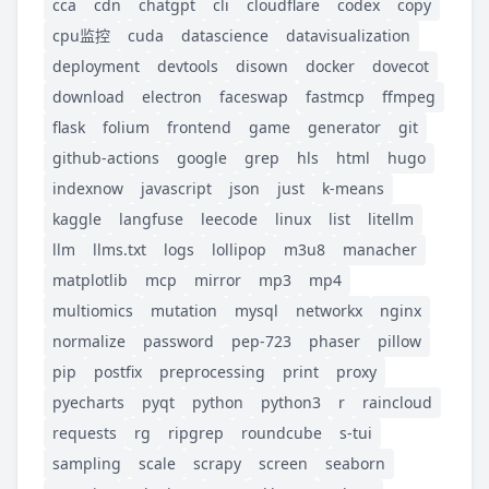
cca
cdn
chatgpt
cli
cloudflare
codex
copy
cpu监控
cuda
datascience
datavisualization
deployment
devtools
disown
docker
dovecot
download
electron
faceswap
fastmcp
ffmpeg
flask
folium
frontend
game
generator
git
github-actions
google
grep
hls
html
hugo
indexnow
javascript
json
just
k-means
kaggle
langfuse
leecode
linux
list
litellm
llm
llms.txt
logs
lollipop
m3u8
manacher
matplotlib
mcp
mirror
mp3
mp4
multiomics
mutation
mysql
networkx
nginx
normalize
password
pep-723
phaser
pillow
pip
postfix
preprocessing
print
proxy
pyecharts
pyqt
python
python3
r
raincloud
requests
rg
ripgrep
roundcube
s-tui
sampling
scale
scrapy
screen
seaborn