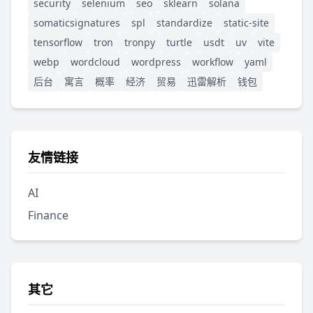
security
selenium
seo
sklearn
solana
somaticsignatures
spl
standardize
static-site
tensorflow
tron
tronpy
turtle
usdt
uv
vite
webp
wordcloud
wordpress
workflow
yaml
后台
寓言
概率
经济
贸易
迅雷解析
钱包
友情链接
AI
Finance
其它