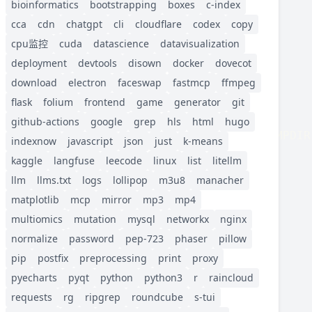
bioinformatics
bootstrapping
boxes
c-index
cca
cdn
chatgpt
cli
cloudflare
codex
copy
cpu监控
cuda
datascience
datavisualization
deployment
devtools
disown
docker
dovecot
download
electron
faceswap
fastmcp
ffmpeg
flask
folium
frontend
game
generator
git
github-actions
google
grep
hls
html
hugo
[
--debug
]
 --output OUTPUT 
[
--tempdir TEMPDIR
indexnow
javascript
json
just
k-means
kaggle
langfuse
leecode
linux
list
litellm
llm
llms.txt
logs
lollipop
m3u8
manacher
matplotlib
mcp
mirror
mp3
mp4
multiomics
mutation
mysql
networkx
nginx
normalize
password
pep-723
phaser
pillow
pip
postfix
preprocessing
print
proxy
pyecharts
pyqt
python
python3
r
raincloud
requests
rg
ripgrep
roundcube
s-tui