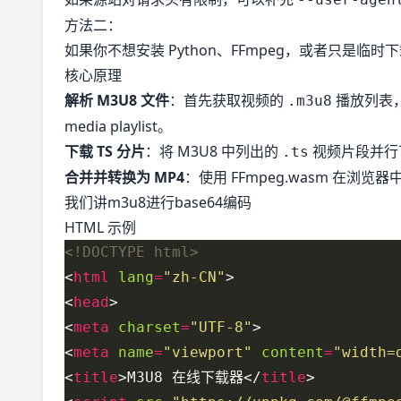
方法二：
如果你不想安装 Python、FFmpeg，或者只是临
核心原理
解析 M3U8 文件
：首先获取视频的
播放列表，
.m3u8
media playlist。
下载 TS 分片
：将 M3U8 中列出的
视频片段并行下
.ts
合并并转换为 MP4
：使用
FFmpeg.wasm
在浏览器中
我们讲m3u8进行base64编码
HTML 示例
<!DOCTYPE html>
<
html
lang
=
"zh-CN"
<
head
<
meta
charset
=
"UTF-8"
<
meta
name
=
"viewport"
content
=
"width=
<
title
>M3U8 在线下载器</
title