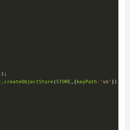
1
t
.
createObjectStore
(
STORE
,{
keyPath
:
'sn'