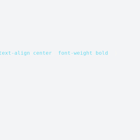
text-align
:
center
; 
font-weight
:
bold