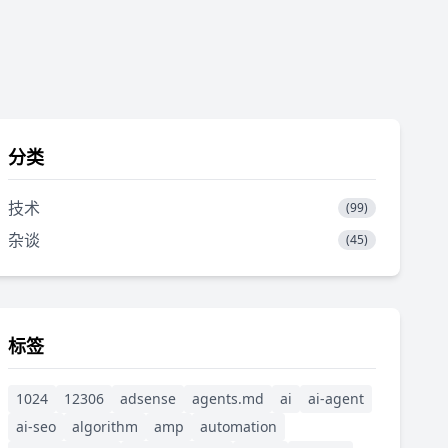
分类
技术
(99)
杂谈
(45)
标签
1024
12306
adsense
agents.md
ai
ai-agent
ai-seo
algorithm
amp
automation