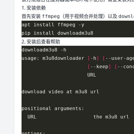
1. 安装依赖
首先安装
（用于视频合并处理）以及
ffmpeg
downl
2. 安装后查看帮助
usage: m3u8downloader 
[
-h
]
[
--user-ag
[
--keep
]
[
--con