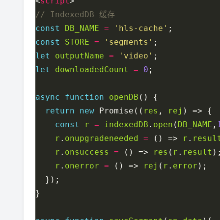
<
script
const
DB_NAME
=
'hls-cache'
const
STORE
=
'segments'
let
outputName
=
'video'
let
downloadedCount
=
0
async
function
openDB
return
new
 Promise((
res
, 
rej
const
r
=
indexedDB
.
open
(
DB_NAME
,
r
.
onupgradeneeded
=
 () => 
r
.
resul
r
.
onsuccess
=
 () => 
res
(
r
.
result
r
.
onerror
=
 () => 
rej
(
r
.
error