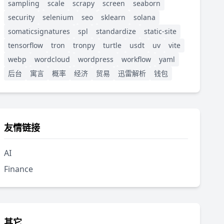
sampling
scale
scrapy
screen
seaborn
security
selenium
seo
sklearn
solana
somaticsignatures
spl
standardize
static-site
tensorflow
tron
tronpy
turtle
usdt
uv
vite
webp
wordcloud
wordpress
workflow
yaml
后台
寓言
概率
经济
贸易
迅雷解析
钱包
友情链接
AI
Finance
其它