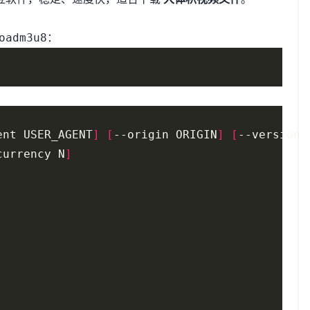
：
oadm3u8
ent USER_AGENT
]
[
--origin ORIGIN
]
[
--version
]
currency N
]