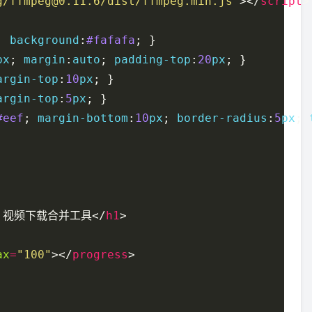
g/ffmpeg@0.11.6/dist/ffmpeg.min.js"
></
script
; 
background
:
#fafafa
px
; 
margin
:
auto
; 
padding-top
:
20
px
argin-top
:
10
px
argin-top
:
5
px
#eef
; 
margin-bottom
:
10
px
; 
border-radius
:
5
px
; 
8 视频下载合并工具</
h1
ax
=
"100"
></
progress