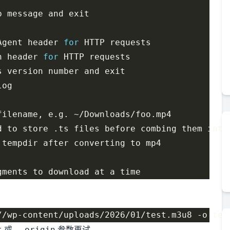
Agent header 
for
n header 
for
或
参数再试。
t
--origin