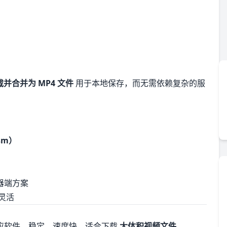
载并合并为 MP4 文件
用于本地保存，而无需依赖复杂的服
sm）
器端方案
灵活
应软件，稳定、速度快，适合下载
大体积视频文件
。