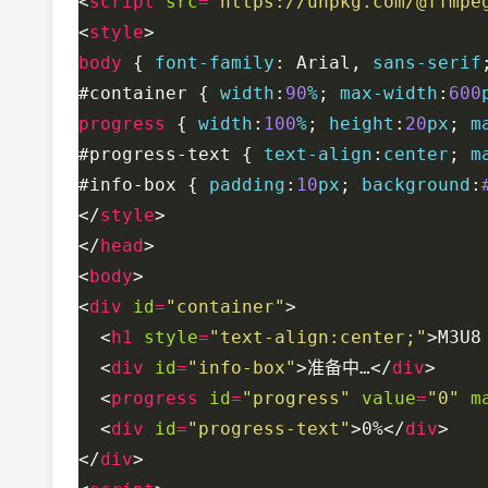
<
script
src
=
"https://unpkg.com/@ffmpe
<
style
body
 { 
font-family
: Arial, 
sans-serif
#container { 
width
:
90
%
; 
max-width
:
600
progress
 { 
width
:
100
%
; 
height
:
20
px
; 
m
#progress-text { 
text-align
:
center
; 
m
#info-box { 
padding
:
10
px
; 
background
:
</
style
</
head
<
body
<
div
id
=
"container"
  <
h1
style
=
"text-align:center;"
>M3U
  <
div
id
=
"info-box"
>准备中…</
div
  <
progress
id
=
"progress"
value
=
"0"
m
  <
div
id
=
"progress-text"
>0%</
div
</
div