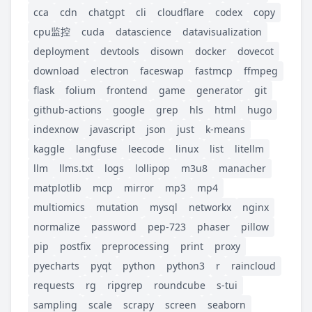
cca
cdn
chatgpt
cli
cloudflare
codex
copy
cpu监控
cuda
datascience
datavisualization
deployment
devtools
disown
docker
dovecot
download
electron
faceswap
fastmcp
ffmpeg
flask
folium
frontend
game
generator
git
github-actions
google
grep
hls
html
hugo
indexnow
javascript
json
just
k-means
kaggle
langfuse
leecode
linux
list
litellm
llm
llms.txt
logs
lollipop
m3u8
manacher
matplotlib
mcp
mirror
mp3
mp4
multiomics
mutation
mysql
networkx
nginx
normalize
password
pep-723
phaser
pillow
pip
postfix
preprocessing
print
proxy
pyecharts
pyqt
python
python3
r
raincloud
requests
rg
ripgrep
roundcube
s-tui
sampling
scale
scrapy
screen
seaborn