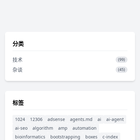
分类
技术
(99)
杂谈
(45)
标签
1024
12306
adsense
agents.md
ai
ai-agent
ai-seo
algorithm
amp
automation
bioinformatics
bootstrapping
boxes
c-index