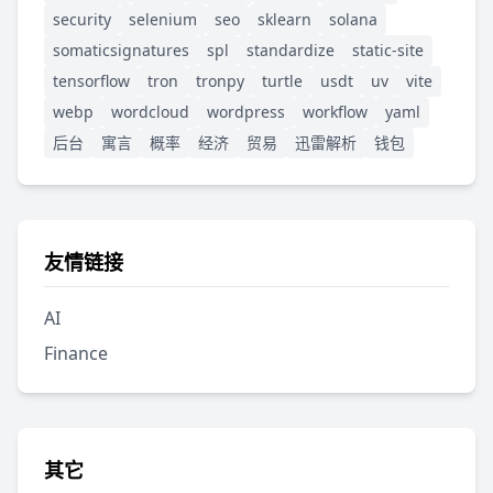
security
selenium
seo
sklearn
solana
somaticsignatures
spl
standardize
static-site
tensorflow
tron
tronpy
turtle
usdt
uv
vite
webp
wordcloud
wordpress
workflow
yaml
后台
寓言
概率
经济
贸易
迅雷解析
钱包
友情链接
AI
Finance
其它