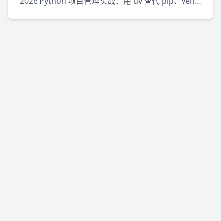
2026 Python 项目管理实战：用 uv 替代 pip、venv 和 pipx