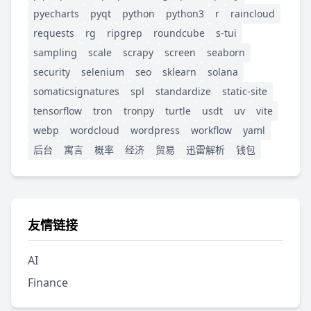
pyecharts
pyqt
python
python3
r
raincloud
requests
rg
ripgrep
roundcube
s-tui
sampling
scale
scrapy
screen
seaborn
security
selenium
seo
sklearn
solana
somaticsignatures
spl
standardize
static-site
tensorflow
tron
tronpy
turtle
usdt
uv
vite
webp
wordcloud
wordpress
workflow
yaml
后台
寓言
概率
经济
贸易
迅雷解析
钱包
友情链接
AI
Finance