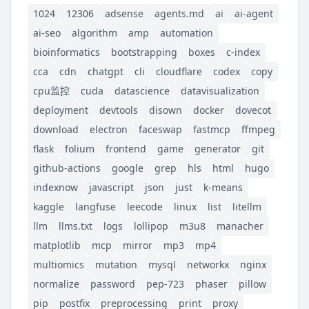
1024
12306
adsense
agents.md
ai
ai-agent
ai-seo
algorithm
amp
automation
bioinformatics
bootstrapping
boxes
c-index
cca
cdn
chatgpt
cli
cloudflare
codex
copy
cpu监控
cuda
datascience
datavisualization
deployment
devtools
disown
docker
dovecot
download
electron
faceswap
fastmcp
ffmpeg
flask
folium
frontend
game
generator
git
github-actions
google
grep
hls
html
hugo
indexnow
javascript
json
just
k-means
kaggle
langfuse
leecode
linux
list
litellm
llm
llms.txt
logs
lollipop
m3u8
manacher
matplotlib
mcp
mirror
mp3
mp4
multiomics
mutation
mysql
networkx
nginx
normalize
password
pep-723
phaser
pillow
pip
postfix
preprocessing
print
proxy