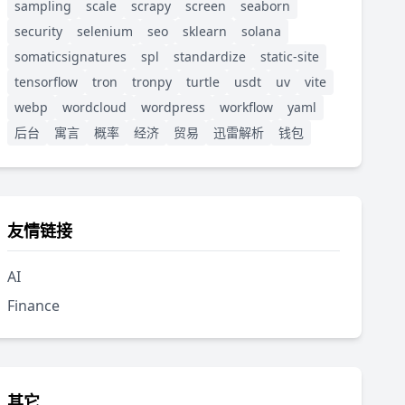
sampling
scale
scrapy
screen
seaborn
security
selenium
seo
sklearn
solana
somaticsignatures
spl
standardize
static-site
tensorflow
tron
tronpy
turtle
usdt
uv
vite
webp
wordcloud
wordpress
workflow
yaml
后台
寓言
概率
经济
贸易
迅雷解析
钱包
友情链接
AI
Finance
其它