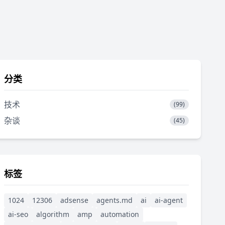
分类
技术
(99)
杂谈
(45)
标签
1024
12306
adsense
agents.md
ai
ai-agent
ai-seo
algorithm
amp
automation