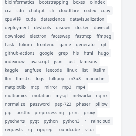
bioinformatics
bootstrapping
boxes
c-index
cca
cdn
chatgpt
cli
cloudflare
codex
copy
cpu监控
cuda
datascience
datavisualization
deployment
devtools
disown
docker
dovecot
download
electron
faceswap
fastmcp
ffmpeg
flask
folium
frontend
game
generator
git
github-actions
google
grep
hls
html
hugo
indexnow
javascript
json
just
k-means
kaggle
langfuse
leecode
linux
list
litellm
llm
llms.txt
logs
lollipop
m3u8
manacher
matplotlib
mcp
mirror
mp3
mp4
multiomics
mutation
mysql
networkx
nginx
normalize
password
pep-723
phaser
pillow
pip
postfix
preprocessing
print
proxy
pyecharts
pyqt
python
python3
r
raincloud
requests
rg
ripgrep
roundcube
s-tui