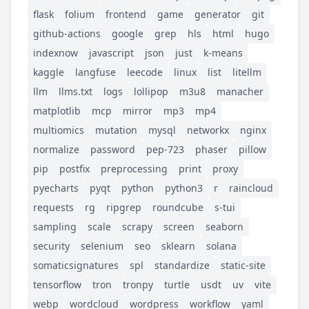
flask
folium
frontend
game
generator
git
github-actions
google
grep
hls
html
hugo
indexnow
javascript
json
just
k-means
kaggle
langfuse
leecode
linux
list
litellm
llm
llms.txt
logs
lollipop
m3u8
manacher
matplotlib
mcp
mirror
mp3
mp4
multiomics
mutation
mysql
networkx
nginx
normalize
password
pep-723
phaser
pillow
pip
postfix
preprocessing
print
proxy
pyecharts
pyqt
python
python3
r
raincloud
requests
rg
ripgrep
roundcube
s-tui
sampling
scale
scrapy
screen
seaborn
security
selenium
seo
sklearn
solana
somaticsignatures
spl
standardize
static-site
tensorflow
tron
tronpy
turtle
usdt
uv
vite
webp
wordcloud
wordpress
workflow
yaml