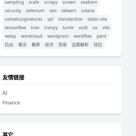
sampling
scale
scrapy
screen
seaborn
security
selenium
seo
sklearn
solana
somaticsignatures
spl
standardize
static-site
tensorflow
tron
tronpy
turtle
usdt
uv
vite
webp
wordcloud
wordpress
workflow
yaml
后台
寓言
概率
经济
贸易
迅雷解析
钱包
友情链接
AI
Finance
其它