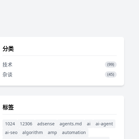
分类
技术
(99)
杂谈
(45)
标签
1024
12306
adsense
agents.md
ai
ai-agent
ai-seo
algorithm
amp
automation