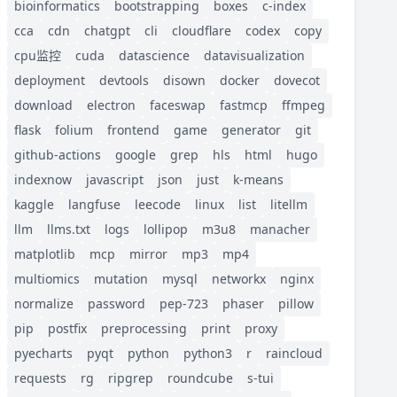
bioinformatics
bootstrapping
boxes
c-index
cca
cdn
chatgpt
cli
cloudflare
codex
copy
cpu监控
cuda
datascience
datavisualization
deployment
devtools
disown
docker
dovecot
download
electron
faceswap
fastmcp
ffmpeg
flask
folium
frontend
game
generator
git
github-actions
google
grep
hls
html
hugo
indexnow
javascript
json
just
k-means
kaggle
langfuse
leecode
linux
list
litellm
llm
llms.txt
logs
lollipop
m3u8
manacher
matplotlib
mcp
mirror
mp3
mp4
multiomics
mutation
mysql
networkx
nginx
normalize
password
pep-723
phaser
pillow
pip
postfix
preprocessing
print
proxy
pyecharts
pyqt
python
python3
r
raincloud
requests
rg
ripgrep
roundcube
s-tui