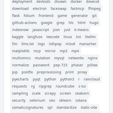
deployment
devtools
disown
docker
dovecot
download
electron
faceswap
fastmcp
ffmpeg
flask
folium
frontend
game
generator
git
github-actions
google
grep
hls
html
hugo
indexnow
javascript
json
just
k-means
kaggle
langfuse
leecode
linux
list
litellm
llm
llms.txt
logs
lollipop
m3u8
manacher
matplotlib
mcp
mirror
mp3
mp4
multiomics
mutation
mysql
networkx
nginx
normalize
password
pep-723
phaser
pillow
pip
postfix
preprocessing
print
proxy
pyecharts
pyqt
python
python3
r
raincloud
requests
rg
ripgrep
roundcube
s-tui
sampling
scale
scrapy
screen
seaborn
security
selenium
seo
sklearn
solana
somaticsignatures
spl
standardize
static-site