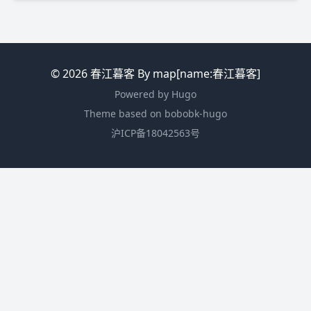
© 2026
春江暮客
By map[name:春江暮客]
Powered by
Hugo
Theme
based on bobobk-hugo
沪ICP备18042563号