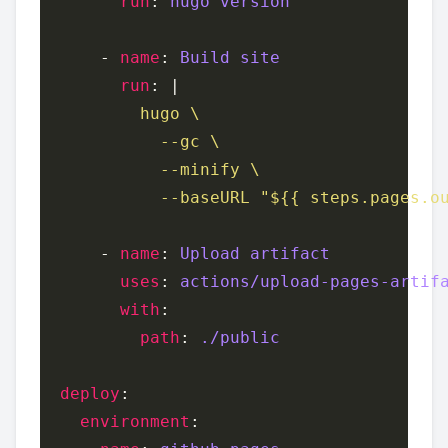
run
: 
hugo version
      - 
name
: 
Build site
run
: |
            --baseURL "${{ steps.pages.o
      - 
name
: 
Upload artifact
uses
: 
actions/upload-pages-artif
with
path
: 
./public
deploy
environment