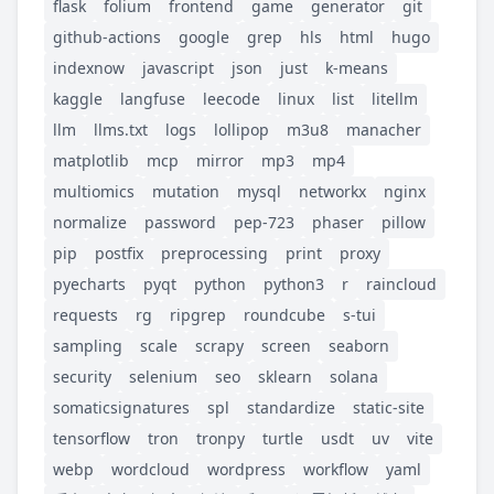
flask
folium
frontend
game
generator
git
github-actions
google
grep
hls
html
hugo
indexnow
javascript
json
just
k-means
kaggle
langfuse
leecode
linux
list
litellm
llm
llms.txt
logs
lollipop
m3u8
manacher
matplotlib
mcp
mirror
mp3
mp4
multiomics
mutation
mysql
networkx
nginx
normalize
password
pep-723
phaser
pillow
pip
postfix
preprocessing
print
proxy
pyecharts
pyqt
python
python3
r
raincloud
requests
rg
ripgrep
roundcube
s-tui
sampling
scale
scrapy
screen
seaborn
security
selenium
seo
sklearn
solana
somaticsignatures
spl
standardize
static-site
tensorflow
tron
tronpy
turtle
usdt
uv
vite
webp
wordcloud
wordpress
workflow
yaml