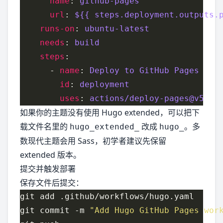
name
: 
github-pages
url
: 
${{ steps.deployment.outputs.
runs-on
: 
ubuntu-latest
needs
: 
build
steps
      - 
name
: 
Deploy to GitHub Pages
id
: 
deployment
uses
: 
actions/deploy-pages@v5
如果你的主题没有使用 Hugo extended，可以把下
载文件名里的
改成
。多
hugo_extended_
hugo_
数现代主题会用 Sass，初学者建议先保留
extended 版本。
提交并触发部署
保存文件后提交：
git commit -m 
"Add Hugo GitHub Pages wor