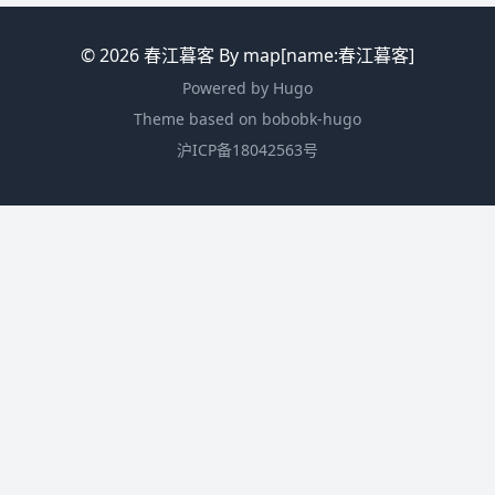
© 2026
春江暮客
By map[name:春江暮客]
Powered by
Hugo
Theme
based on bobobk-hugo
沪ICP备18042563号