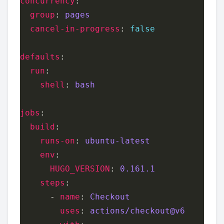
concurrency
group
: 
pages
cancel-in-progress
: 
false
defaults
run
shell
: 
bash
jobs
build
runs-on
: 
ubuntu-latest
env
HUGO_VERSION
: 
0.161.1
steps
      - 
name
: 
Checkout
uses
: 
actions/checkout@v6