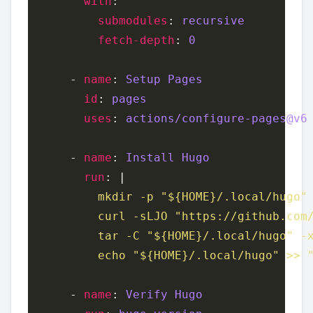
with
submodules
: 
recursive
fetch-depth
: 
0
      - 
name
: 
Setup Pages
id
: 
pages
uses
: 
actions/configure-pages@v6
      - 
name
: 
Install Hugo
run
: |
          echo "${HOME}/.local/hugo" >> 
      - 
name
: 
Verify Hugo