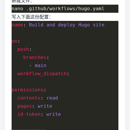
新建文件：
写入下面这份配置：
name
: 
Build and deploy Hugo site
on
push
branches
      - 
main
workflow_dispatch
permissions
contents
: 
read
pages
: 
write
id-token
: 
write